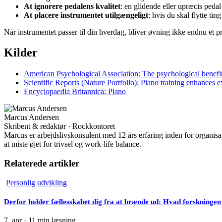
At ignorere pedalens kvalitet
: en glidende eller upræcis pedal
At placere instrumentet utilgængeligt
: hvis du skal flytte ti
Når instrumentet passer til din hverdag, bliver øvning ikke endnu et pr
Kilder
American Psychological Association: The psychological benefi
Scientific Reports (Nature Portfolio): Piano training enhances e
Encyclopaedia Britannica: Piano
Marcus Andersen
Skribent & redaktør · Rockkontoret
Marcus er arbejdslivskonsulent med 12 års erfaring inden for organis
at miste øjet for trivsel og work-life balance.
Relaterede artikler
Personlig udvikling
Derfor holder fællesskabet dig fra at brænde ud: Hvad forskningen 
7. apr
·
11 min læsning