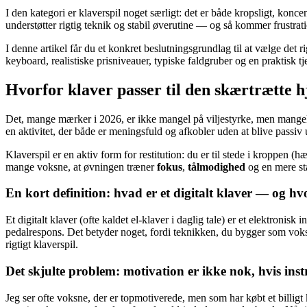
I den kategori er klaverspil noget særligt: det er både kropsligt, k
understøtter rigtig teknik og stabil øverutine — og så kommer frustratio
I denne artikel får du et konkret beslutningsgrundlag til at vælge det r
keyboard, realistiske prisniveauer, typiske faldgruber og en praktisk tj
Hvorfor klaver passer til den skærtrætte h
Det, mange mærker i 2026, er ikke mangel på viljestyrke, men mangel 
en aktivitet, der både er meningsfuld og afkobler uden at blive passiv
Klaverspil er en aktiv form for restitution: du er til stede i kroppen 
mange voksne, at øvningen træner
fokus
,
tålmodighed
og en mere sta
En kort definition: hvad er et digitalt klaver — og hv
Et digitalt klaver (ofte kaldet el-klaver i daglig tale) er et elektronisk
pedalrespons. Det betyder noget, fordi teknikken, du bygger som voksen
rigtigt klaverspil.
Det skjulte problem: motivation er ikke nok, hvis in
Jeg ser ofte voksne, der er topmotiverede, men som har købt et bill