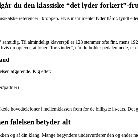
går du den klassiske “det lyder forkert”-fr
sikalske referencer i kroppen. Hvis instrumentet lyder hårdt, tyndt eller
samtidig. Til almindeligt klaverspil er 128 stemmer ofte fint, mens 192–
n hvis du oplever, at toner “forsvinder”, når du holder pedalen nede, er d
tand
elsen afgørende. Kig efter:
r/partner)
kede hovedtelefoner i mellemklassen frem for de billigste in-ears. Det g
n følelsen betyder alt
knikken og af din klang. Mange begyndere undervurderer den og ender me