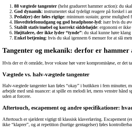
88 vægtede tangenter
(helst gradueret hammer action): du skal
God dynamik
: instrumentet skal tydeligt reagere på forskel i a
Pedal(er) der føles rigtige
: minimum sustain; gerne mulighed fo
Hovedtelefonudgang og god headphone-lyd
: især hvis du øv
Stabilt stativ/møbel og korrekt siddehøjde
: ergonomi er ikke
Højttalere, der ikke lyder “tynde”
: du skal kunne høre klang o
Enkel betjening
: hvis du skal igennem 6 menuer for at slå metr
Tangenter og mekanik: derfor er hammer a
Hvis der er ét område, hvor voksne bør være kompromisløse, er det t
Vægtede vs. halv-vægtede tangenter
Halv-vægtede tangenter kan føles “okay” i butikken i fem minutter, 
arbejde med små nuancer: at spille en melodi let, mens venstre hånd spi
uden at forcere.
Aftertouch, escapement og andre specifikationer: hva
Aftertouch er sjældent vigtigt til klassisk klaverlæring. Escapement (e
ikke “klaprer”, og at repetition (hurtige gentagelser) føles kontroller