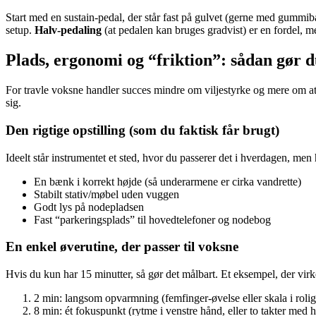
Start med en sustain-pedal, der står fast på gulvet (gerne med gummibase
setup.
Halv-pedaling
(at pedalen kan bruges gradvist) er en fordel, men
Plads, ergonomi og “friktion”: sådan gør d
For travle voksne handler succes mindre om viljestyrke og mere om at re
sig.
Den rigtige opstilling (som du faktisk får brugt)
Ideelt står instrumentet et sted, hvor du passerer det i hverdagen, me
En bænk i korrekt højde (så underarmene er cirka vandrette)
Stabilt stativ/møbel uden vuggen
Godt lys på nodepladsen
Fast “parkeringsplads” til hovedtelefoner og nodebog
En enkel øverutine, der passer til voksne
Hvis du kun har 15 minutter, så gør det målbart. Et eksempel, der vir
2 min: langsom opvarmning (femfinger-øvelse eller skala i roli
8 min: ét fokuspunkt (rytme i venstre hånd, eller to takter med 