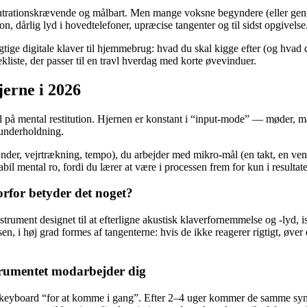
oncentrationskrævende og målbart. Men mange voksne begyndere (eller g
n, dårlig lyd i hovedtelefoner, upræcise tangenter og til sidst opgivelse
igtige digitale klaver til hjemmebrug: hvad du skal kigge efter (og hvad d
ekliste, der passer til en travl hverdag med korte øvevinduer.
jerne i 2026
på mental restitution. Hjernen er konstant i “input-mode” — møder, ma
 underholdning.
(hænder, vejrtrækning, tempo), du arbejder med mikro-mål (en takt, en ve
bil mental ro, fordi du lærer at være i processen frem for kun i resultate
orfor betyder det noget?
 instrument designet til at efterligne akustisk klaverfornemmelse og -lyd, 
, i høj grad formes af tangenterne: hvis de ikke reagerer rigtigt, øver 
strumentet modarbejder dig
igt keyboard “for at komme i gang”. Efter 2–4 uger kommer de samme s