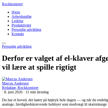
Rockkontoret
Hjem
Arbejdsmiljø
Ledelse
Produktivitet
Personlig udvikling
Kontakt
Personlig udvikling
Derfor er valget af el-klaver af
vil lære at spille rigtigt
Marcus Andersen
Redaktør, Rockkontoret
·
8. juni 2026
·
11 min læsning
Du har et hoved, der kører på højtryk hele dagen — og når du endelig få
analoge, færdighedskrævende hobbyer som modvægt til skærmtunge arb