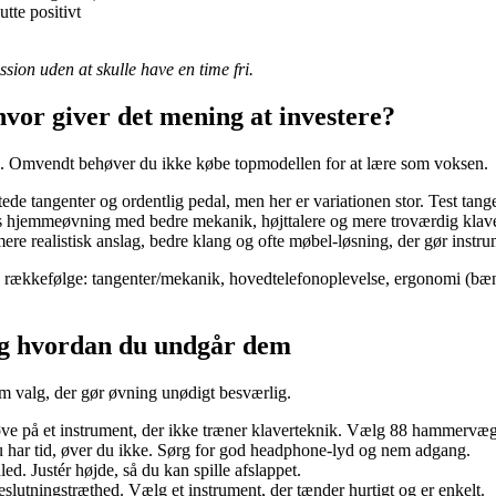
utte positivt
sion uden at skulle have en time fri.
hvor giver det mening at investere?
vation. Omvendt behøver du ikke købe topmodellen for at lære som voksen.
tede tangenter og ordentlig pedal, men her er variationen stor. Test tan
riøs hjemmeøvning med bedre mekanik, højttalere og mere troværdig klav
mere realistisk anslag, bedre klang og ofte møbel-løsning, der gør instrum
ne rækkefølge: tangenter/mekanik, hovedtelefonoplevelse, ergonomi (bæn
og hvordan du undgår dem
m valg, der gør øvning unødigt besværlig.
øve på et instrument, der ikke træner klaverteknik. Vælg 88 hammervægte
du har tid, øver du ikke. Sørg for god headphone-lyd og nem adgang.
ed. Justér højde, så du kan spille afslappet.
slutningstræthed. Vælg et instrument, der tænder hurtigt og er enkelt.