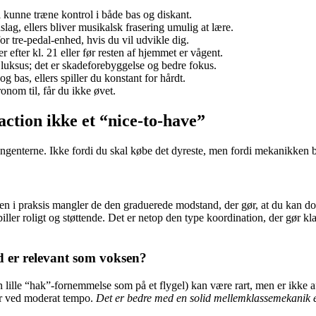
 kunne træne kontrol i både bas og diskant.
nslag, ellers bliver musikalsk frasering umulig at lære.
r tre-pedal-enhed, hvis du vil udvikle dig.
er efter kl. 21 eller før resten af hjemmet er vågent.
 luksus; det er skadeforebyggelse og bedre fokus.
g bas, ellers spiller du konstant for hårdt.
onom til, får du ikke øvet.
ction ikke et “nice-to-have”
angenterne. Ikke fordi du skal købe det dyreste, men fordi mekanikken
men i praksis mangler de den graduerede modstand, der gør, at du kan 
ller roligt og støttende. Det er netop den type koordination, der gør kla
d er relevant som voksen?
n lille “hak”-fornemmelse som på et flygel) kan være rart, men er ikke a
bar ved moderat tempo.
Det er bedre med en solid mellemklassemekanik e