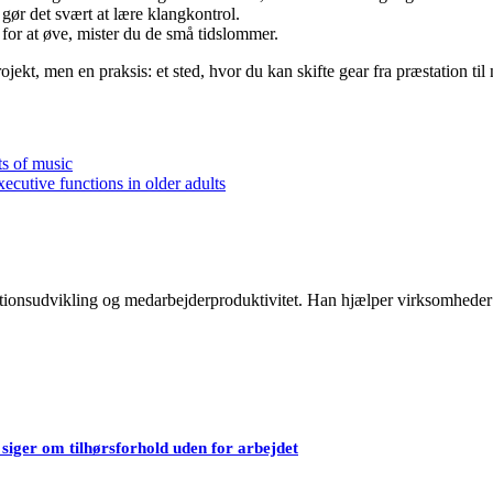
 gør det svært at lære klangkontrol.
ng for at øve, mister du de små tidslommer.
ojekt, men en praksis: et sted, hvor du kan skifte gear fra præstation til
ts of music
xecutive functions in older adults
ationsudvikling og medarbejderproduktivitet. Han hjælper virksomheder
siger om tilhørsforhold uden for arbejdet