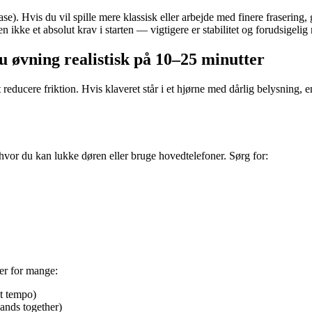
). Hvis du vil spille mere klassisk eller arbejde med finere frasering, g
 ikke et absolut krav i starten — vigtigere er stabilitet og forudsigelig
u øvning realistisk på 10–25 minutter
ducere friktion. Hvis klaveret står i et hjørne med dårlig belysning, en 
n hvor du kan lukke døren eller bruge hovedtelefoner. Sørg for:
ker for mange:
gt tempo)
hands together)