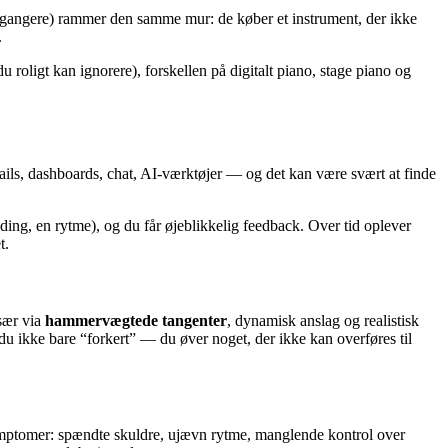
engangere) rammer den samme mur: de køber et instrument, der ikke
.
u roligt kan ignorere), forskellen på digitalt piano, stage piano og
ils, dashboards, chat, AI-værktøjer — og det kan være svært at finde
nding, en rytme), og du får øjeblikkelig feedback. Over tid oplever
t.
især via
hammervægtede tangenter
, dynamisk anslag og realistisk
du ikke bare “forkert” — du øver noget, der ikke kan overføres til
ymptomer: spændte skuldre, ujævn rytme, manglende kontrol over