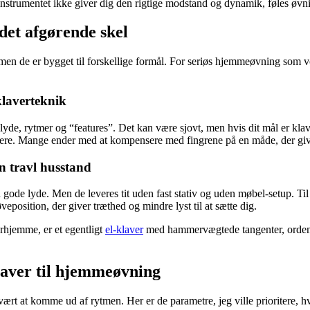
 instrumentet ikke giver dig den rigtige modstand og dynamik, føles øvn
 det afgørende skel
, men de er bygget til forskellige formål. For seriøs hjemmeøvning som 
klaverteknik
lyde, rytmer og “features”. Det kan være sjovt, men hvis dit mål er kla
ollere. Mange ender med at kompensere med fingrene på en måde, der gi
en travl husstand
ed gode lyde. Men de leveres tit uden fast stativ og uden møbel-setup. T
veposition, der giver træthed og mindre lyst til at sætte dig.
rhjemme, er et egentligt
el-klaver
med hammervægtede tangenter, ordentli
klaver til hjemmeøvning
vært at komme ud af rytmen. Her er de parametre, jeg ville prioritere, 