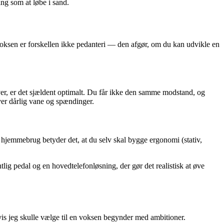
ing som at løbe i sand.
voksen er forskellen ikke pedanteri — den afgør, om du kan udvikle en
ver, er det sjældent optimalt. Du får ikke den samme modstand, og
ver dårlig vane og spændinger.
il hjemmebrug betyder det, at du selv skal bygge ergonomi (stativ,
g pedal og en hovedtelefonløsning, der gør det realistisk at øve
hvis jeg skulle vælge til en voksen begynder med ambitioner.