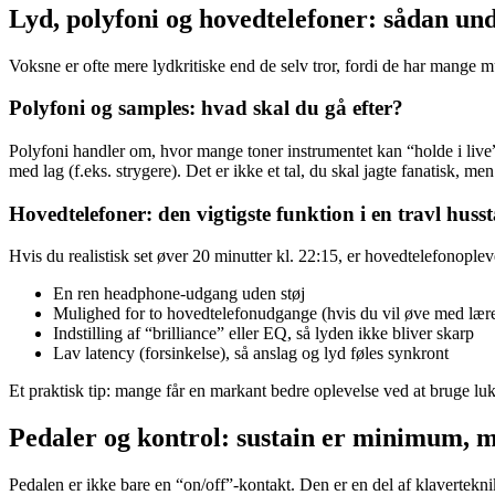
Lyd, polyfoni og hovedtelefoner: sådan und
Voksne er ofte mere lydkritiske end de selv tror, fordi de har mange mu
Polyfoni og samples: hvad skal du gå efter?
Polyfoni handler om, hvor mange toner instrumentet kan “holde i live” 
med lag (f.eks. strygere). Det er ikke et tal, du skal jagte fanatisk, me
Hovedtelefoner: den vigtigste funktion i en travl huss
Hvis du realistisk set øver 20 minutter kl. 22:15, er hovedtelefonoplev
En ren headphone-udgang uden støj
Mulighed for to hovedtelefonudgange (hvis du vil øve med lære
Indstilling af “brilliance” eller EQ, så lyden ikke bliver skarp
Lav latency (forsinkelse), så anslag og lyd føles synkront
Et praktisk tip: mange får en markant bedre oplevelse ved at bruge luk
Pedaler og kontrol: sustain er minimum, me
Pedalen er ikke bare en “on/off”-kontakt. Den er en del af klaverte