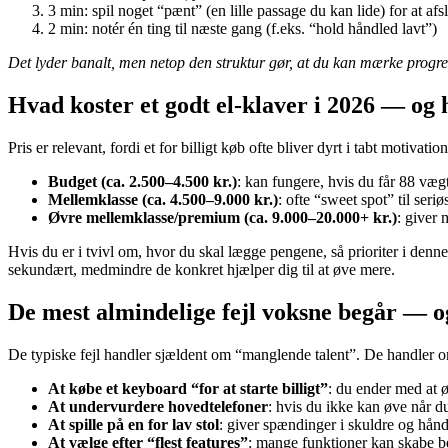
3 min: spil noget “pænt” (en lille passage du kan lide) for at afsl
2 min: notér én ting til næste gang (f.eks. “hold håndled lavt”)
Det lyder banalt, men netop den struktur gør, at du kan mærke progres
Hvad koster et godt el-klaver i 2026 — og 
Pris er relevant, fordi et for billigt køb ofte bliver dyrt i tabt moti
Budget (ca. 2.500–4.500 kr.)
: kan fungere, hvis du får 88 væg
Mellemklasse (ca. 4.500–9.000 kr.)
: ofte “sweet spot” til se
Øvre mellemklasse/premium (ca. 9.000–20.000+ kr.)
: giver 
Hvis du er i tvivl om, hvor du skal lægge pengene, så prioriter i den
sekundært, medmindre de konkret hjælper dig til at øve mere.
De mest almindelige fejl voksne begår — 
De typiske fejl handler sjældent om “manglende talent”. De handler o
At købe et keyboard “for at starte billigt”
: du ender med at 
At undervurdere hovedtelefoner
: hvis du ikke kan øve når 
At spille på en for lav stol
: giver spændinger i skuldre og håndl
At vælge efter “flest features”
: mange funktioner kan skabe be