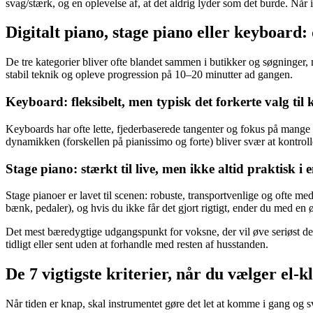
svag/stærk, og en oplevelse af, at det aldrig lyder som det burde. Når
Digitalt piano, stage piano eller keyboard:
De tre kategorier bliver ofte blandet sammen i butikker og søgninger
stabil teknik og opleve progression på 10–20 minutter ad gangen.
Keyboard: fleksibelt, men typisk det forkerte valg til 
Keyboards har ofte lette, fjederbaserede tangenter og fokus på mange 
dynamikken (forskellen på pianissimo og forte) bliver svær at kontr
Stage piano: stærkt til live, men ikke altid praktisk i 
Stage pianoer er lavet til scenen: robuste, transportvenlige og ofte m
bænk, pedaler), og hvis du ikke får det gjort rigtigt, ender du med en ø
Det mest bæredygtige udgangspunkt for voksne, der vil øve seriøst de
tidligt eller sent uden at forhandle med resten af husstanden.
De 7 vigtigste kriterier, når du vælger el-
Når tiden er knap, skal instrumentet gøre det let at komme i gang og s